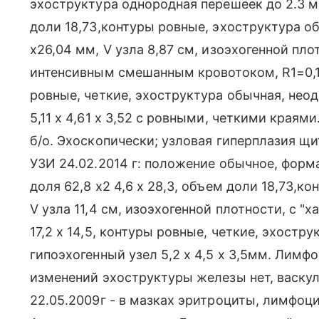
эхоструктура однородная перешеек до 2.3 мм
доли 18,73,контуры ровные, эхоструктура об
х26,04 мм, V узла 8,87 см, изоэхогенной пло
интенсивным смешанным кровотоком, R1=0,14.
ровные, четкие, эхоструктура обычная, неод
5,11 х 4,61 х 3,52 с ровными, четкими края
б/о. Эхоскопически; узловая гиперплазия щи
УЗИ 24.02.2014 г: положение обычное, форм
доля 62,8 х2 4,6 х 28,3, объем доли 18,73,ко
V узла 11,4 см, изоэхогенной плотности, с "х
17,2 х 14,5, контуры ровные, четкие, эхостр
гипоэхогенный узел 5,2 х 4,5 х 3,5мм. Лим
изменений эхоструктуры железы нет, васкул
22.05.2009г - в мазках эритроциты, лимфоц