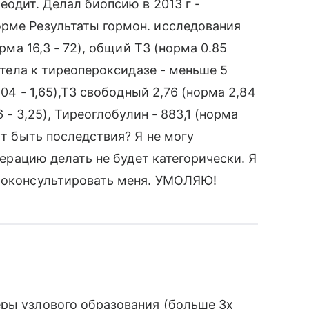
еодит. Делал биопсию в 2013 г -
орме Результаты гормон. исследования
орма 16,3 - 72), общий Т3 (норма 0.85
титела к тиреопероксидазе - меньше 5
,04 - 1,65),Т3 свободный 2,76 (норма 2,84
6 - 3,25), Тиреоглобулин - 883,1 (норма
ут быть последствия? Я не могу
операцию делать не будет категорически. Я
проконсультировать меня. УМОЛЯЮ!
еры узлового образования (больше 3х