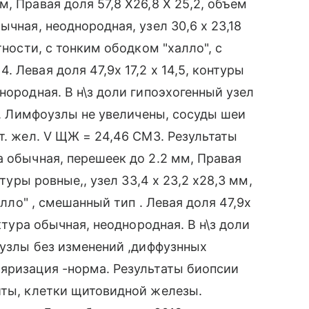
, Правая доля 57,8 Х26,8 Х 25,2, объем
ычная, неоднородная, узел 30,6 х 23,18
тности, с тонким ободком "халло", с
 Левая доля 47,9х 17,2 х 14,5, контуры
нородная. В н\з доли гипоэхогенный узел
ми. Лимфоузлы не увеличены, сосуды шеи
т. жел. V ЩЖ = 24,46 СМ3. Результаты
а обычная, перешеек до 2.2 мм, Правая
нтуры ровные,, узел 33,4 х 23,2 х28,3 мм,
алло" , смешанный тип . Левая доля 47,9х
уктура обычная, неоднородная. В н\з доли
фоузлы без изменений ,диффузнных
яризация -норма. Результаты биопсии
иты, клетки щитовидной железы.