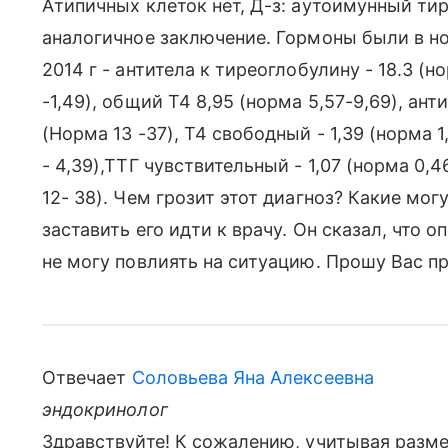
Атипичных клеток нет, Д-з: аутоимунный тир
аналогичное заключение. Гормоны были в н
2014 г - антитела к тиреоглобулину - 18.3 (н
-1,49), общий Т4 8,95 (норма 5,57-9,69), ан
(Норма 13 -37), Т4 свободный - 1,39 (норма 1
- 4,39),ТТГ чувствительный - 1,07 (норма 0,4
12- 38). Чем грозит этот диагноз? Какие мог
заставить его идти к врачу. Он сказал, что 
не могу повлиять на ситуацию. Прошу Вас 
Отвечает
Соловьева Яна Алексеевна
эндокринолог
Здравствуйте! К сожалению, учитывая разм