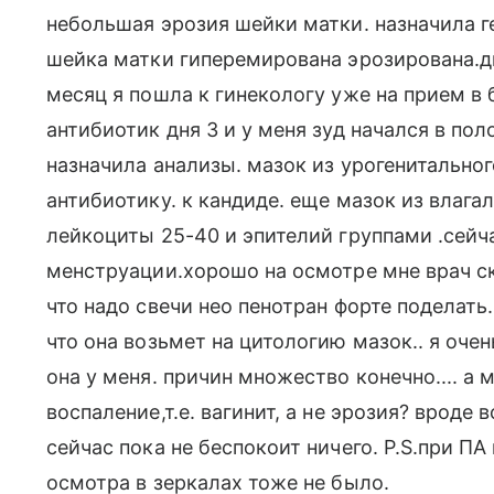
небольшая эрозия шейки матки. назначила ге
шейка матки гиперемирована эрозирована.ди
месяц я пошла к гинекологу уже на прием в б
антибиотик дня 3 и у меня зуд начался в по
назначила анализы. мазок из урогенитальног
антибиотику. к кандиде. еще мазок из влага
лейкоциты 25-40 и эпителий группами .сейч
менструации.хорошо на осмотре мне врач ска
что надо свечи нео пенотран форте поделать
что она возьмет на цитологию мазок.. я очен
она у меня. причин множество конечно.... а 
воспаление,т.е. вагинит, а не эрозия? вроде
сейчас пока не беспокоит ничего. P.S.при ПА
осмотра в зеркалах тоже не было.