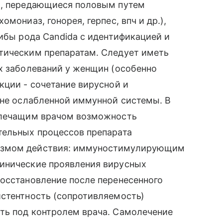
и, передающиеся половым путем
мониаз, гонорея, герпес, впч и др.),
рибы рода Candida с идентификацией и
тическим препаратам. Следует иметь
х заболеваний у женщин (особенно
кции - сочетание вирусной и
оне ослабленной иммунной системы. В
м лечащим врачом возможность
тельных процессов препарата
измом действия: иммуностимулирующим
инические проявления вирусных
восстановление после перенесенного
истентность (сопротивляемость)
ть под контролем врача. Самолечение