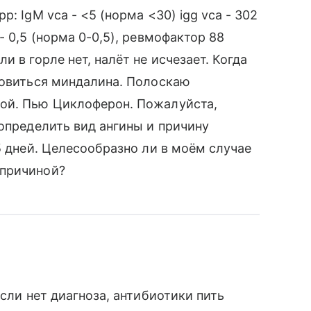
: IgM vca - <5 (норма <30) igg vca - 302
- 0,5 (норма 0-0,5), ревмофактор 88
 в горле нет, налёт не исчезает. Когда
ровиться миндалина. Полоскаю
ой. Пью Циклоферон. Пожалуйста,
 определить вид ангины и причину
5 дней. Целесообразно ли в моём случае
 причиной?
если нет диагноза, антибиотики пить