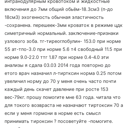
интранодулярным кровотоком и жидкостные
включения до 7мм общий обьём-18.3см3 (п-до
18см3) эхогенность обычная эластичность
-сохранена. перешеек-3мм кроваток в режиме цдк
симетричный нормальный. заключение-признаки
узлового зоба. тг-тиреоглобулин- 153.0 при норме
55 ат-тпо-3.0 при норме 5.6 т4 свободный 11.5 при
норме 9.0-22.0 ттг 1.87 при норме 0.4-4.0 эти
анализы я сдала 03.03 2014 года повторно до
етого врач назначил л-тиртксин норма 0.25 потом
увеличил норму до 70 у меня очень часто почти
каждый день скачет давление при росте 153
вес-79кг. прошу помогите мне 63 года. читала что
для токого возвраста не назначают тиртоксин 70 а
если у меня гормони в норме есть смысл
принимать тироксин ? посоветуйте -помогите.