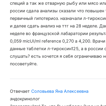
специй а так же отварную рыбу или мясо или
россии сдала анализы сказали что повышен тт
первичный гипотериоз. назначали л-тироксин
и далее сдать анализ на ттг на 28 неделе. Д
неделе во французской лабаратории резуль
0,059 micUI/ml reference 0,270 a 4,200. Вра
данные таблетки л-тироксин125, а в россии с
слушать? есть хочется я себя ограничиваю 
посоветуйте.
Отвечает
Соловьева Яна Алексеевна
эндокринолог