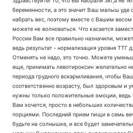
Здравствуйте! То, что Вы набрали 3кг,а не 1
беременности, а это значит Ваш малыш уде 
набрать вес, поэтому вместе с Вашим весом р
можете не волноваться. Что касается замес
России Вам все правильно назначили, может
ведь результат - нормализация уровня ТТГ д
Отменять не надо, это точно. Можете уменьш
еще, принимать левотироксин желательно не 
периода грудного вскармливания, чтобы Ва
соответственно возрасту, был здоровым и 
нужны только положительные эмоции, ведь В
Вам хочется, просто в небольших количеств
порциями. Последний прием пищи в семь веч
будьте на солнышке, и все будет замечатель