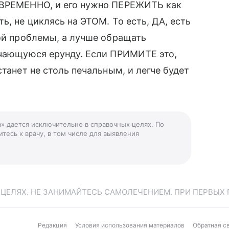
 ВРЕМЕННО, и его нужно ПЕРЕЖИТЬ как
ь, не циклясь на ЭТОМ. То есть, ДА, есть
той проблемы, а лучше обращать
учающуюся ерунду. Если ПРИМИТЕ это,
станет не столь печальным, и легче будет
а» дается исключительно в справочных целях. По
тесь к врачу, в том числе для выявления
ЕЛЯХ. НЕ ЗАНИМАЙТЕСЬ САМОЛЕЧЕНИЕМ. ПРИ ПЕРВЫХ 
Редакция
Условия использования материалов
Обратная с