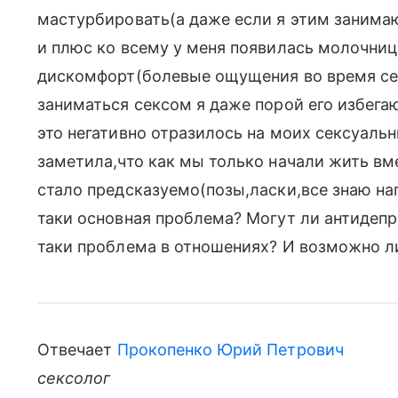
мастурбировать(а даже если я этим занима
и плюс ко всему у меня появилась молочниц
дискомфорт(болевые ощущения во время сек
заниматься сексом я даже порой его избегаю
это негативно отразилось на моих сексуаль
заметила,что как мы только начали жить вме
стало предсказуемо(позы,ласки,все знаю нап
таки основная проблема? Могут ли антидепр
таки проблема в отношениях? И возможно л
Отвечает
Прокопенко Юрий Петрович
сексолог