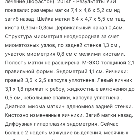
лечение Дюфастон). 2014г - Результаты УЗИ
показали: размеры матки 7,4 х 4,6 х 5,2 см нд
загиб назад. Шейка матки 6,4 х 4,7 х 5,5 см твд,
киста 0,3см+0,3см Цервикальный канал 0,4см.
Структура миометрия неоднородная за счет
миоматозных узлов, по задней стенке 1,3 см ,
участок миометрия 0,8 см с мелкими кистами.
Полость матки не расширена. М-ЭХО толщиной 2,1
правильной формы. Эндометрий 1,1 см. Яичники:
правый 3,5 х 2,5 капсула уплотнена. Левый яичник
3,1 х 1,8 прижат к ребру, жидкостные включения до
0,5 см, небольшие спайки, капсула уплотнена .
Диагноз: миома матки+ аденомиоз задней стенки.
Кистозно измененные яичники. Загиб матки назад.
Диффузная гиперплазия эндометрия. Сейчас
больше 2 недель мажущие выделения, месячных