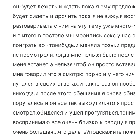
он будет лежать и ждать пока я ему предложу
будет сидеть и дрочить пока я не вижу.я во
разговаривала с ним на эту тему уже много-
и в итоге в постеле мы мерились.секс у нас 
поиграть во чтонибудь.и меняла позы.и пред
не посмотрели.когда мне нельзя было после
меня встанет а нельзя чтоб он просто встав
мне говорил что я смотрю порно и у него ниче
путался в своих ответах.и както раз он поо
никогда.и после этого обещания я снова обн
поругались и он все так выкрутил.что я прос
смотрел.обиделся и ушел прогуляться.поним
воспринимаю все очень близко к сердцу.я пр
очень большая...что делать?подскажите пож