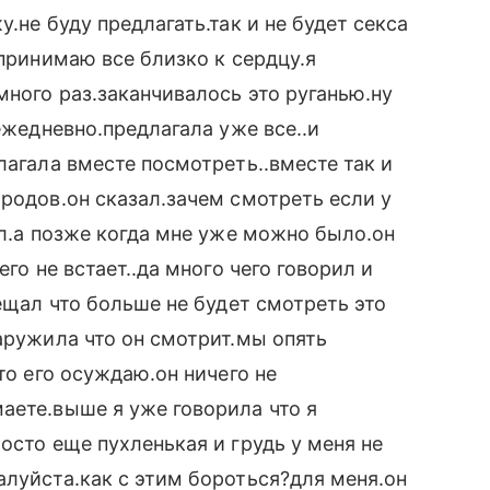
.не буду предлагать.так и не будет секса
спринимаю все близко к сердцу.я
много раз.заканчивалось это руганью.ну
ежедневно.предлагала уже все..и
лагала вместе посмотреть..вместе так и
 родов.он сказал.зачем смотреть если у
ал.а позже когда мне уже можно было.он
го не встает..да много чего говорил и
бещал что больше не будет смотреть это
аружила что он смотрит.мы опять
то его осуждаю.он ничего не
аете.выше я уже говорила что я
осто еще пухленькая и грудь у меня не
алуйста.как с этим бороться?для меня.он