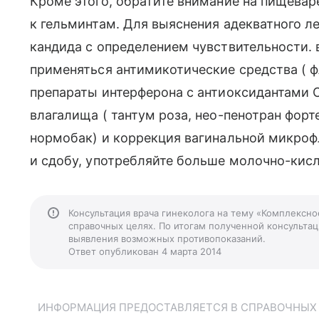
Кроме этого, обратите внимание на пищеваре
к гельминтам. Для выяснения адекватного л
кандида с определением чувствительности. 
применяться антимикотические средства ( ф
препараты интерферона с антиоксидантами С
влагалища ( тантум роза, нео-пенотран форте
нормобак) и коррекция вагинальной микроф
и сдобу, употребляйте больше молочно-кис
Консультация врача гинеколога на тему «Комплексн
справочных целях. По итогам полученной консультаци
выявления возможных противопоказаний.
Ответ опубликован 4 марта 2014
ИНФОРМАЦИЯ ПРЕДОСТАВЛЯЕТСЯ В СПРАВОЧНЫХ Ц