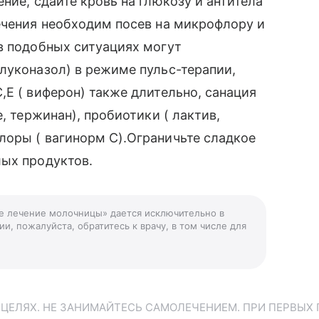
ние, сдайте кровь на глюкозу и антитела
ечения необходим посев на микрофлору и
в подобных ситуациях могут
луконазол) в режиме пульс-терапии,
,Е ( виферон) также длительно, санация
, тержинан), пробиотики ( лактив,
лоры ( вагинорм С).Ограничьте сладкое
лых продуктов.
ое лечение молочницы» дается исключительно в
и, пожалуйста, обратитесь к врачу, в том числе для
ЕЛЯХ. НЕ ЗАНИМАЙТЕСЬ САМОЛЕЧЕНИЕМ. ПРИ ПЕРВЫХ 