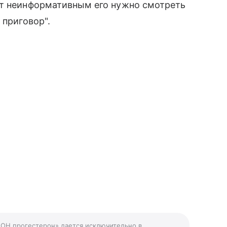
ет неинформативным его нужно смотреть
 приговор".
 ОН прогестерон» дается исключительно в