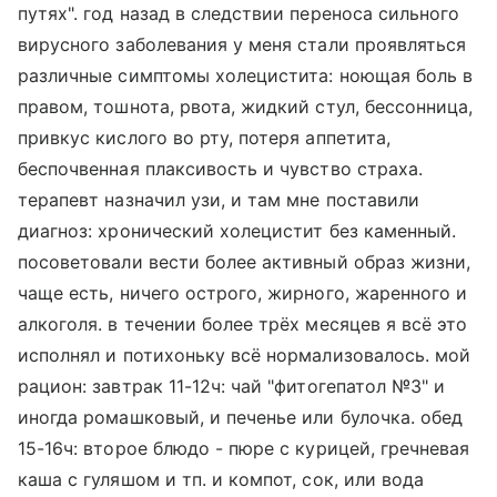
путях". год назад в следствии переноса сильного
вирусного заболевания у меня стали проявляться
различные симптомы холецистита: ноющая боль в
правом, тошнота, рвота, жидкий стул, бессонница,
привкус кислого во рту, потеря аппетита,
беспочвенная плаксивость и чувство страха.
терапевт назначил узи, и там мне поставили
диагноз: хронический холецистит без каменный.
посоветовали вести более активный образ жизни,
чаще есть, ничего острого, жирного, жаренного и
алкоголя. в течении более трёх месяцев я всё это
исполнял и потихоньку всё нормализовалось. мой
рацион: завтрак 11-12ч: чай "фитогепатол №3" и
иногда ромашковый, и печенье или булочка. обед
15-16ч: второе блюдо - пюре с курицей, гречневая
каша с гуляшом и тп. и компот, сок, или вода