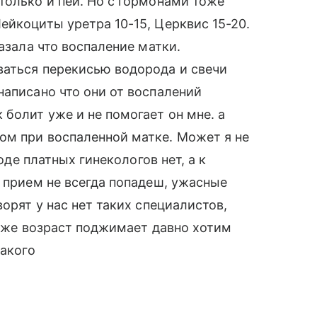
только и пей. Но с гормонами тоже
ейкоциты уретра 10-15, Церквис 15-20.
азала что воспаление матки.
ваться перекисью водорода и свечи
написано что они от воспалений
болит уже и не помогает он мне. а
ом при воспаленной матке. Может я не
роде платных гинекологов нет, а к
а прием не всегда попадеш, ужасные
ворят у нас нет таких специалистов,
 уже возраст поджимает давно хотим
какого