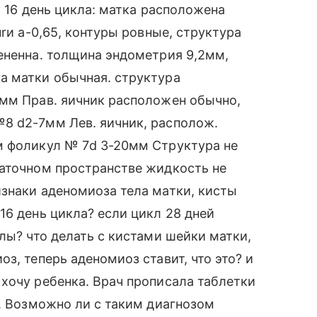
а 16 день цикла: матка расположена
urи а-0,65, контуры ровные, структура
ененна. толщина эндометрия 9,2мм,
а матки обычная. структура
6мм Прав. яичник расположен обычно,
8 d2-7мм Лев. яичник, располож.
м фоликул № 7d 3-20мм Структура не
маточном пространстве жидкость не
знаки аденомиоза тела матки, кисты
16 день цикла? если цикл 28 дней
лы? что делать с кистами шейки матки,
з, теперь аденомиоз ставит, что это? и
хочу ребенка. Врач прописала таблетки
а. Возможно ли с таким диагнозом