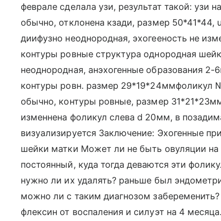
феврале сделала узи, результат такой: узи н
обычно, отклонена кзади, размер 50*41*44, 
диифузно неоднородная, эхогееность не изм
контуры ровные структура однородная шейк
неоднородная, анэхогенные образования 2-
контуры ровн. размер 29*19*24ммфоликул №
обычно, контуры ровные, размер 31*21*23м
изменнена фоликул слева d 20мм, в позади
визуализируется Заключение: Эхогенные при
шейки матки Может ли не быть овуляции на 
постоянный, куда тогда деваются эти фолику
нужно ли их удалять? раньше был эндометрио
можно ли с таким диагнозом забеременить? 
флексин от воспаления и силуэт на 4 месяц