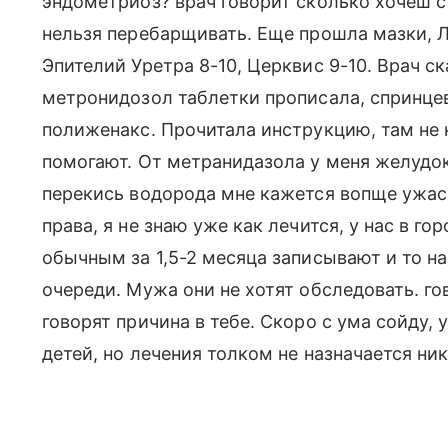
эндометриоз? врач говорит сколько хочеш с
нельзя перебарщивать. Еще прошла мазки, Л
Эпителий Уретра 8-10, Церквис 9-10. Врач ск
метронидозол таблетки прописала, спринце
полиженакс. Прочитала инструкцию, там не 
помогают. От метранидазола у меня желудок 
перекись водорода мне кажется вопще ужас
права, я не знаю уже как лечится, у нас в го
обычным за 1,5-2 месяца записывают и то н
очереди. Мужа они не хотят обследовать. го
говорят причина в тебе. Скоро с ума сойду,
детей, но лечения толком не назначается ни