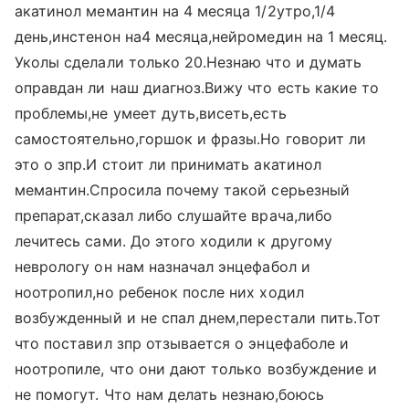
акатинол мемантин на 4 месяца 1/2утро,1/4
день,инстенон на4 месяца,нейромедин на 1 месяц.
Уколы сделали только 20.Незнаю что и думать
оправдан ли наш диагноз.Вижу что есть какие то
проблемы,не умеет дуть,висеть,есть
самостоятельно,горшок и фразы.Но говорит ли
это о зпр.И стоит ли принимать акатинол
мемантин.Спросила почему такой серьезный
препарат,сказал либо слушайте врача,либо
лечитесь сами. До этого ходили к другому
неврологу он нам назначал энцефабол и
ноотропил,но ребенок после них ходил
возбужденный и не спал днем,перестали пить.Тот
что поставил зпр отзывается о энцефаболе и
ноотропиле, что они дают только возбуждение и
не помогут. Что нам делать незнаю,боюсь