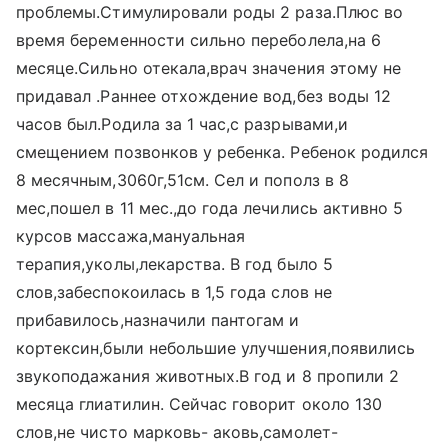
проблемы.Стимулировали роды 2 раза.Плюс во
время беременности сильно переболела,на 6
месяце.Сильно отекала,врач значения этому не
придавал .Раннее отхождение вод,без воды 12
часов был.Родила за 1 час,с разрывами,и
смещением позвонков у ребенка. Ребенок родился
8 месячным,3060г,51см. Сел и пополз в 8
мес,пошел в 11 мес.,до года лечились активно 5
курсов массажа,мануальная
терапия,уколы,лекарства. В год было 5
слов,забеспокоилась в 1,5 года слов не
прибавилось,назначили пантогам и
кортексин,были небольшие улучшения,появились
звукоподажания животных.В год и 8 пропили 2
месяца глиатилин. Сейчас говорит около 130
слов,не чисто марковь- аковь,самолет-