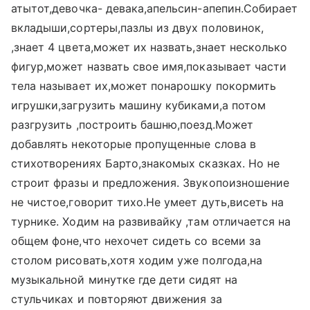
атытот,девочка- девака,апельсин-апепин.Собирает
вкладыши,сортеры,пазлы из двух половинок,
,знает 4 цвета,может их назвать,знает несколько
фигур,может назвать свое имя,показывает части
тела называет их,может понарошку покормить
игрушки,загрузить машину кубиками,а потом
разгрузить ,построить башню,поезд.Может
добавлять некоторые пропущенные слова в
стихотворениях Барто,знакомых сказках. Но не
строит фразы и предложения. Звукопоизношение
не чистое,говорит тихо.Не умеет дуть,висеть на
турнике. Ходим на развивайку ,там отличается на
общем фоне,что нехочет сидеть со всеми за
столом рисовать,хотя ходим уже полгода,на
музыкальной минутке где дети сидят на
стульчиках и повторяют движения за