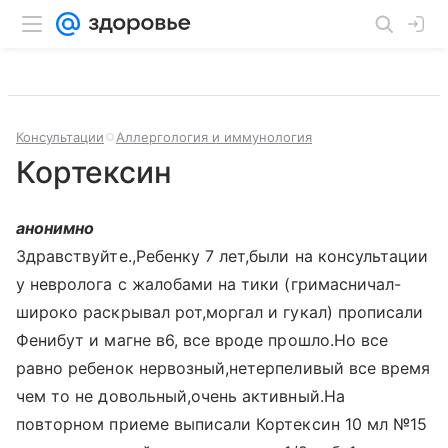
Консультации
Аллергология и иммунология
Кортексин
анонимно
Здравствуйте.,Ребенку 7 лет,были на консультации
у невролога с жалобами на тики (гримасничал-
широко раскрывал рот,моргал и гукал) прописали
Фенибут и магне в6, все вроде прошло.Но все
равно ребенок нервозный,нетерпеливый все время
чем то не довольный,очень активный.На
повторном приеме выписали Кортексин 10 мл №15