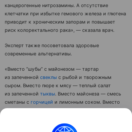
канцерогенные нитрозамины. А отсутствие
клетчатки при избытке гемового железа и глютена
приводит к хроническим запорам и повышает
риск колоректального рака», — сказала врач.
Эксперт также посоветовала здоровые
современные альтернативы.
«Вместо “шубы” с майонезом — тартар
из запеченной
свеклы
с рыбой и творожным
сыром. Вместо пюре к мясу — теплый салат
из запеченной
тыквы
. Вместо майонеза — смесь
сметаны с
горчицей
и лимонным соком. Вместо
колбасы — домашний паштет из куриной печени
на цельнозерновом хлебе», — рассказала она.