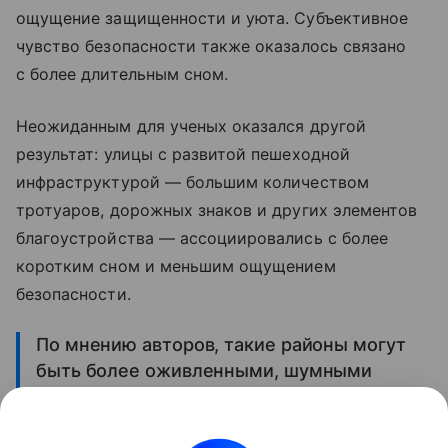
ощущение защищенности и уюта. Субъективное
чувство безопасности также оказалось связано
с более длительным сном.
Неожиданным для ученых оказался другой
результат: улицы с развитой пешеходной
инфраструктурой — большим количеством
тротуаров, дорожных знаков и других элементов
благоустройства — ассоциировались с более
коротким сном и меньшим ощущением
безопасности.
По мнению авторов, такие районы могут
быть более оживленными, шумными
и многолюдными, что негативно
сказывается на качестве отдыха.