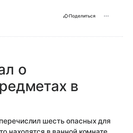
Поделиться
ал о
редметах в
перечислил шесть опасных для
то находятся в ванной комнате.