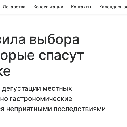
Лекарства
Консультации
Контакты
Календарь з
вила выбора
торые спасут
ке
з дегустации местных
нно гастрономические
ся неприятными последствиями