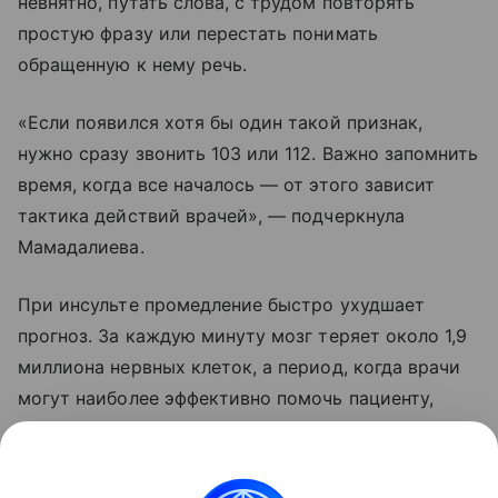
невнятно, путать слова, с трудом повторять
простую фразу или перестать понимать
обращенную к нему речь.
«Если появился хотя бы один такой признак,
нужно сразу звонить 103 или 112. Важно запомнить
время, когда все началось — от этого зависит
тактика действий врачей», — подчеркнула
Мамадалиева.
При инсульте промедление быстро ухудшает
прогноз. За каждую минуту мозг теряет около 1,9
миллиона нервных клеток, а период, когда врачи
могут наиболее эффективно помочь пациенту,
составляет всего около четырех часов, заключила
невролог.