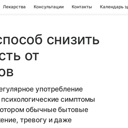
Лекарства
Консультации
Контакты
Календарь з
способ снизить
сть от
ов
регулярное употребление
ь психологические симптомы
котором обычные бытовые
ение, тревогу и даже