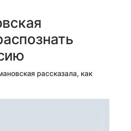
овская
распознать
сию
мановская рассказала, как