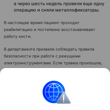
а через шесть недель провели еще одну
операцию и сняли металлофиксаторы.
В настоящее время пациент проходит
реабилитацию и постепенно восстанавливает
работу кисти.
В департаменте призвали соблюдать правила
безопасности при работе с режущими
электроинструментами. Если травма произошла,
необходимо сразу обращаться за медицинской
помощью.
Поделиться