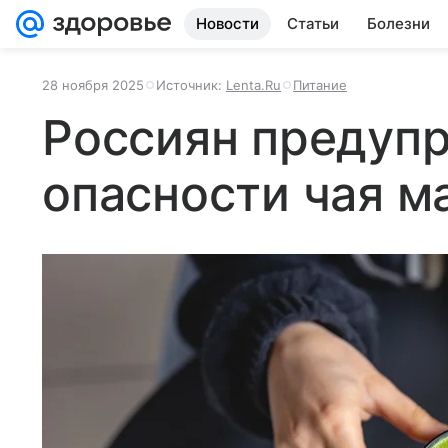
Новости
Статьи
Болезни
28 ноября 2025
Источник:
Lenta.Ru
Питание
Россиян предуп
опасности чая м