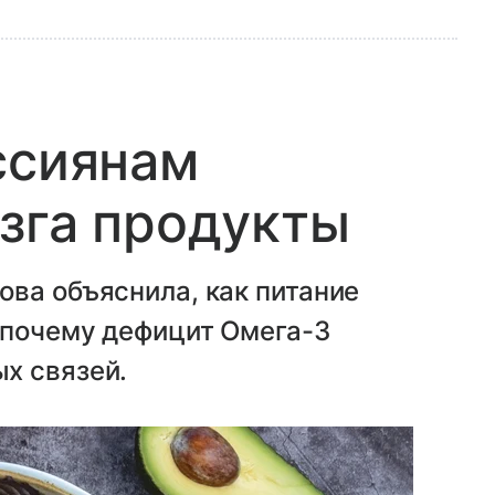
ссиянам
зга продукты
ва объяснила, как питание
 почему дефицит Омега-3
х связей.