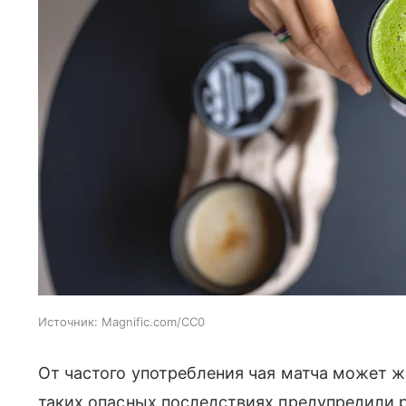
Источник:
Magnific.com/CC0
От частого употребления чая матча может 
таких опасных последствиях предупредили р