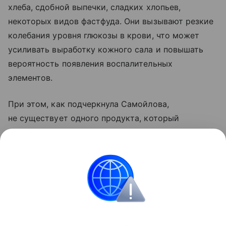
хлеба, сдобной выпечки, сладких хлопьев,
некоторых видов фастфуда. Они вызывают резкие
колебания уровня глюкозы в крови, что может
усиливать выработку кожного сала и повышать
вероятность появления воспалительных
элементов.
При этом, как подчеркнула Самойлова,
не существует одного продукта, который
моментально «испортит» внешность. Гораздо
важнее общий характер питания.
Поделиться
ИНФОРМАЦИЯ ПРЕДОСТАВЛЯЕТСЯ В СПРАВОЧНЫХ