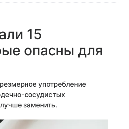
али 15
рые опасны для
а
чрезмерное употребление
рдечно-сосудистых
 лучше заменить.