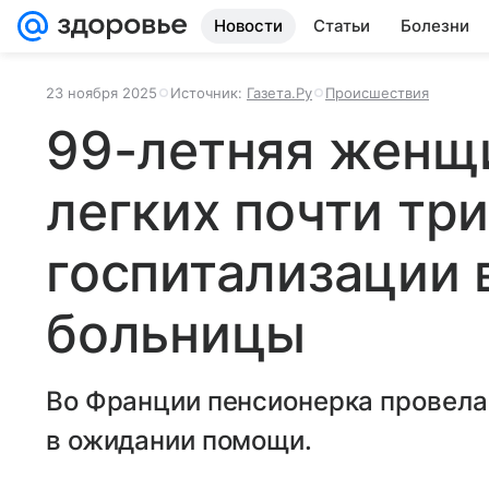
Новости
Статьи
Болезни
23 ноября 2025
Источник:
Газета.Ру
Происшествия
99-летняя женщи
легких почти тр
госпитализации 
больницы
Во Франции пенсионерка провела
в ожидании помощи.