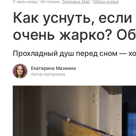
3 часа назад
Источник:
Здоровье Mail
Образ жизни
Как уснуть, если
очень жарко? Об
Прохладный душ перед сном — хо
Екатерина Мазеина
Автор материала