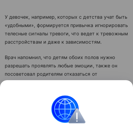
У девочек, например, которых с детства учат быть
«удобными», формируется привычка игнорировать
телесные сигналы тревоги, что ведет к тревожным
расстройствам и даже к зависимостям.
Врач напомнил, что детям обоих полов нужно
разрешать проявлять любые эмоции, также он
посоветовал родителям отказаться от
навешивания ярлыков, в том числе гендерных,
поскольку черты характера не зависят от пола
Поделиться