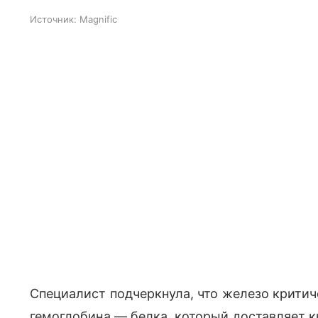
Источник:
Magnific
Специалист подчеркнула, что железо крити
гемоглобина — белка, который доставляет к