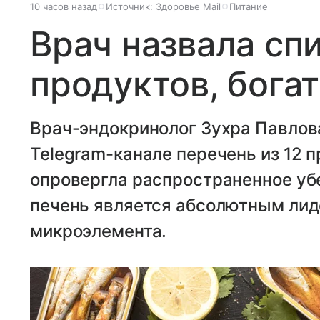
10 часов назад
Источник:
Здоровье Mail
Питание
Врач назвала спи
продуктов, бога
Врач-эндокринолог Зухра Павлов
Telegram-канале перечень из 12 п
опровергла распространенное убе
печень является абсолютным лид
микроэлемента.