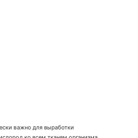
чески важно для выработки
ислород ко всем тканям организма.