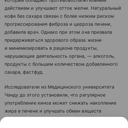
которые обладают противовоспалительным
действием и улучшают отток желчи. Натуральный
кофе без сахара связан с более низким риском
прогрессирования фиброза и цирроза печени,
добавила врач. Однако при этом она призвала
придерживаться здорового образа жизни
и минимизировать в рационе продукты,
нарушающие деятельность органа, — алкоголь,
продукты с большим количеством добавленного
сахара, фастфуд.
Исследователи из Медицинского университета
Чэнду до этого установили, что регулярное
употребление киноа может снижать накопление
жира в печени и улучшать обмен веществ
при метаболически ассоциированной жировой
болезни.