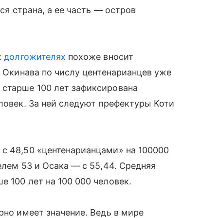
вся страна, а ее часть — остров
х
долгожителях
похоже вносит
о Окинава по числу центенарианцев уже
 старше 100 лет зафиксирована
еловек. За ней следуют префектуры Коти
 с 48,50 «центенарианцами» на 100000
елем 53 и Осака — с 55,44. Средняя
 100 лет на 100 000 человек.
рно имеет значение. Ведь в мире