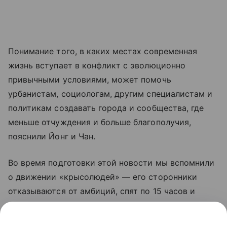
Понимание того, в каких местах современная
жизнь вступает в конфликт с эволюционно
привычными условиями, может помочь
урбанистам, социологам, другим специалистам и
политикам создавать города и сообщества, где
меньше отчуждения и больше благополучия,
пояснили Йонг и Чан.
Во время подготовки этой новости мы вспомнили
о движении «крысолюдей» — его сторонники
отказываются от амбиций, спят по 15 часов и
питаются доставкой, словно не желая ускорять
эволюцию. Подробнее об этом движении.