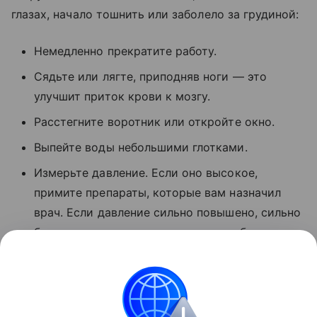
глазах, начало тошнить или заболело за грудиной:
Немедленно прекратите работу.
Сядьте или лягте, приподняв ноги — это
улучшит приток крови к мозгу.
Расстегните воротник или откройте окно.
Выпейте воды небольшими глотками.
Измерьте давление. Если оно высокое,
примите препараты, которые вам назначил
врач. Если давление сильно повышено, сильно
болит голова, есть тошнота или слабость —
вызывайте скорую. Не ждите, что пройдет
само.
Поделиться