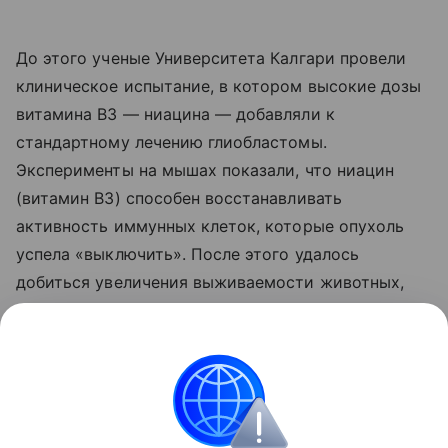
До этого ученые Университета Калгари провели
клиническое испытание, в котором высокие дозы
витамина B3 — ниацина — добавляли к
стандартному лечению глиобластомы.
Эксперименты на мышах показали, что ниацин
(витамин B3) способен восстанавливать
активность иммунных клеток, которые опухоль
успела «выключить». После этого удалось
добиться увеличения выживаемости животных,
что стало основанием для перехода к испытаниям
на людях.
Поделиться