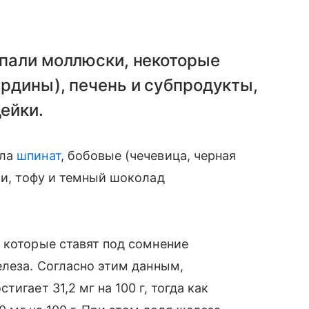
опали моллюски, некоторые
ардины), печень и субпродукты,
ейки.
ила
шпинат
, бобовые (чечевица, черная
ли, тофу и темный шоколад
 которые ставят под сомнение
елеза. Согласно этим данным,
игает 31,2 мг на 100 г, тогда как