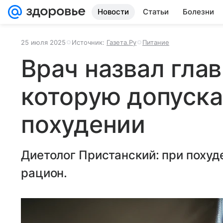
Новости
Статьи
Болезни
25 июля 2025
Источник:
Газета.Ру
Питание
Врач назвал гла
которую допуск
похудении
Диетолог Пристанский: при похуд
рацион.