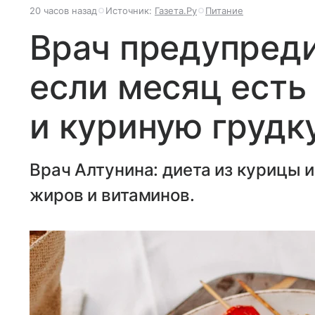
20 часов назад
Источник:
Газета.Ру
Питание
Врач предупредил
если месяц есть
и куриную грудк
Врач Алтунина: диета из курицы и
жиров и витаминов.