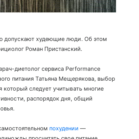
о допускают худеющие люди. Об этом
рициолог Роман Пристанский.
 врач-диетолог сервиса Performance
ового питания Татьяна Мещерякова, выбор
я который следует учитывать многие
тивности, распорядок дня, общий
овья.
 самостоятельном
похудении
—
 единожды просчитать свое питание,