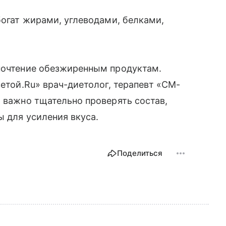
богат жирами, углеводами, белками,
дпочтение обезжиренным продуктам.
зетой.Ru» врач-диетолог, терапевт «СМ-
й важно тщательно проверять состав,
ы для усиления вкуса.
Поделиться