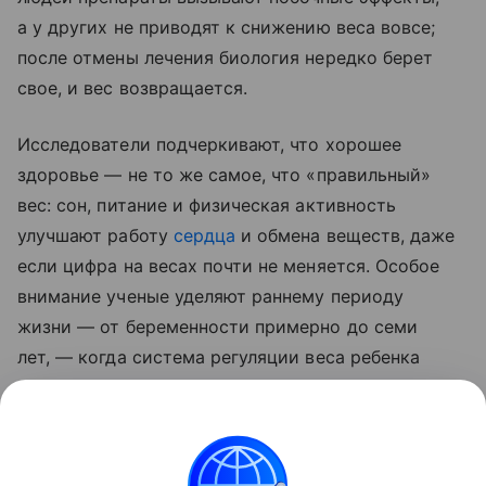
а у других не приводят к снижению веса вовсе;
после отмены лечения биология нередко берет
свое, и вес возвращается.
Исследователи подчеркивают, что хорошее
здоровье — не то же самое, что «правильный»
вес: сон, питание и физическая активность
улучшают работу
сердца
и обмена веществ, даже
если цифра на весах почти не меняется. Особое
внимание ученые уделяют раннему периоду
жизни — от беременности примерно до семи
лет, — когда система регуляции веса ребенка
особенно пластична и формируется под влиянием
питания родителей.
Поделиться