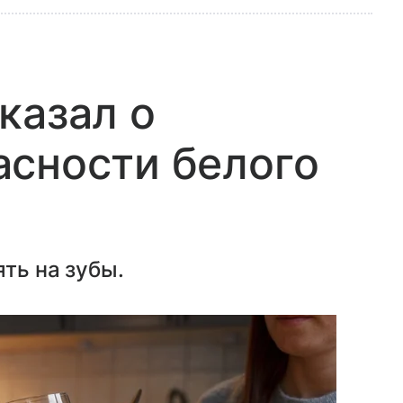
казал о
асности белого
ять на зубы.