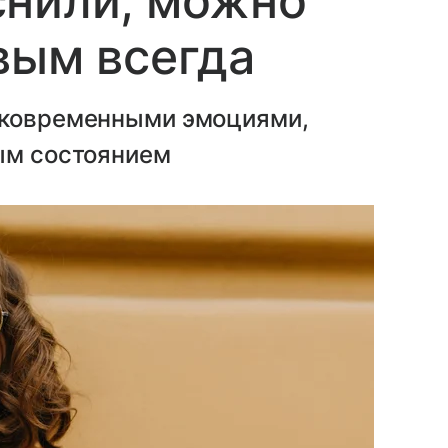
снили, можно
вым всегда
тковременными эмоциями,
ным состоянием