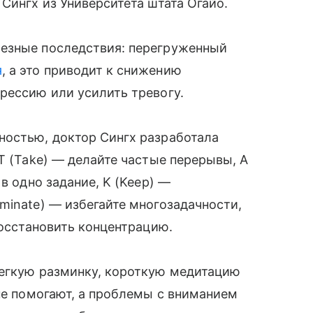
Сингх из Университета штата Огайо.
ьезные последствия: перегруженный
я
, а это приводит к снижению
рессию или усилить тревогу.
ностью, доктор Сингх разработала
T (Take) — делайте частые перерывы, A
в одно задание, K (Keep) —
minate) — избегайте многозадачности,
восстановить концентрацию.
легкую разминку, короткую медитацию
 не помогают, а проблемы с вниманием