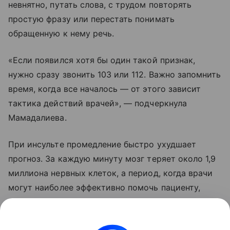
невнятно, путать слова, с трудом повторять
простую фразу или перестать понимать
обращенную к нему речь.
«Если появился хотя бы один такой признак,
нужно сразу звонить 103 или 112. Важно запомнить
время, когда все началось — от этого зависит
тактика действий врачей», — подчеркнула
Мамадалиева.
При инсульте промедление быстро ухудшает
прогноз. За каждую минуту мозг теряет около 1,9
миллиона нервных клеток, а период, когда врачи
могут наиболее эффективно помочь пациенту,
составляет всего около четырех часов, заключила
невролог.