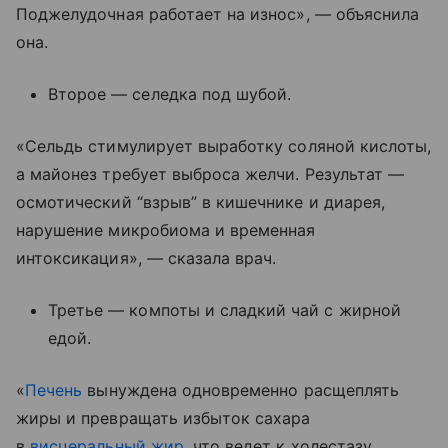
Поджелудочная работает на износ», — объяснила
она.
Второе — селедка под шубой.
«Сельдь стимулирует выработку соляной кислоты,
а майонез требует выброса желчи. Результат —
осмотический “взрыв” в кишечнике и диарея,
нарушение микробиома и временная
интоксикация», — сказала врач.
Третье — компоты и сладкий чай с жирной
едой.
«
Печень
вынуждена одновременно расщеплять
жиры и превращать избыток сахара
в
висцеральный жир
, что ведет к холестазу