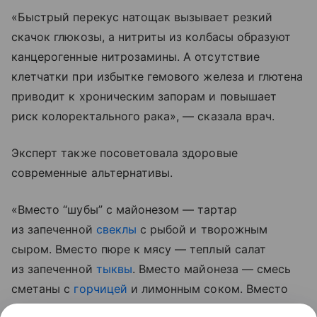
«Быстрый перекус натощак вызывает резкий
скачок глюкозы, а нитриты из колбасы образуют
канцерогенные нитрозамины. А отсутствие
клетчатки при избытке гемового железа и глютена
приводит к хроническим запорам и повышает
риск колоректального рака», — сказала врач.
Эксперт также посоветовала здоровые
современные альтернативы.
«Вместо “шубы” с майонезом — тартар
из запеченной
свеклы
с рыбой и творожным
сыром. Вместо пюре к мясу — теплый салат
из запеченной
тыквы
. Вместо майонеза — смесь
сметаны с
горчицей
и лимонным соком. Вместо
колбасы — домашний паштет из куриной печени