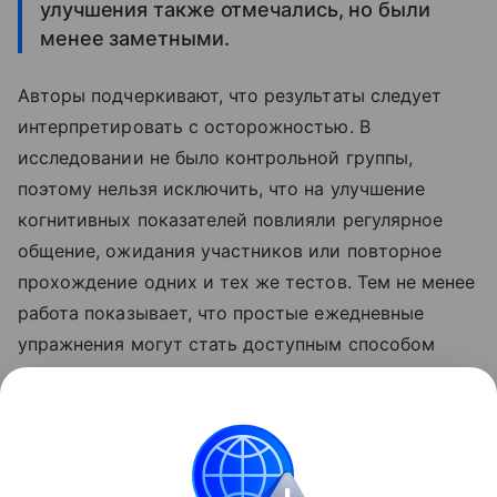
улучшения также отмечались, но были
менее заметными.
Авторы подчеркивают, что результаты следует
интерпретировать с осторожностью. В
исследовании не было контрольной группы,
поэтому нельзя исключить, что на улучшение
когнитивных показателей повлияли регулярное
общение, ожидания участников или повторное
прохождение одних и тех же тестов. Тем не менее
работа показывает, что простые ежедневные
упражнения могут стать доступным способом
поддержания памяти и когнитивных функций в
пожилом возрасте.
Поделиться