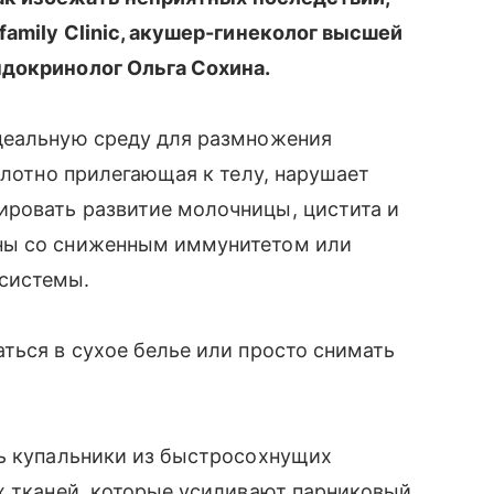
family Clinic, акушер-гинеколог высшей
ндокринолог Ольга Сохина.
деальную среду для размножения
плотно прилегающая к телу, нарушает
ровать развитие молочницы, цистита и
ны со сниженным иммунитетом или
системы.
ться в сухое белье или просто снимать
ть купальники из быстросохнущих
х тканей, которые усиливают парниковый