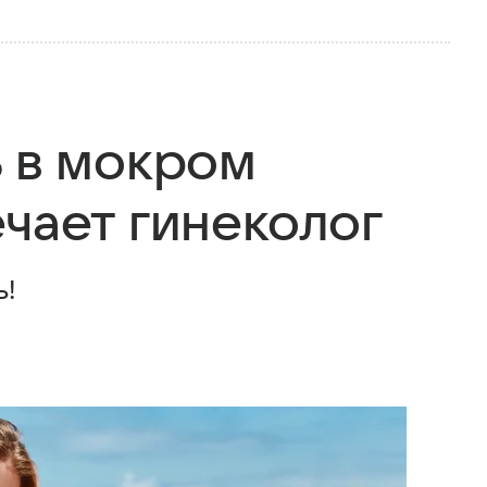
ь в мокром
чает гинеколог
ь!