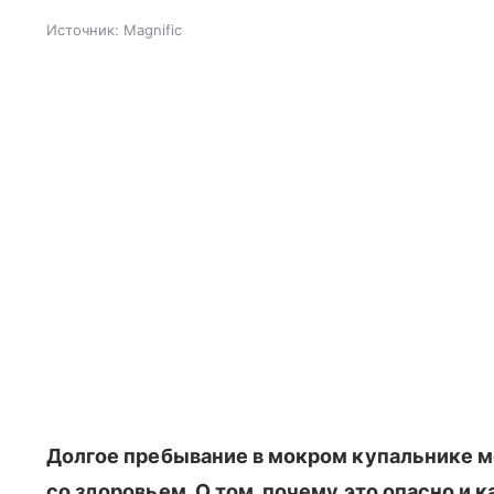
Источник:
Magnific
Долгое пребывание в мокром купальнике 
со здоровьем. О том, почему это опасно и 