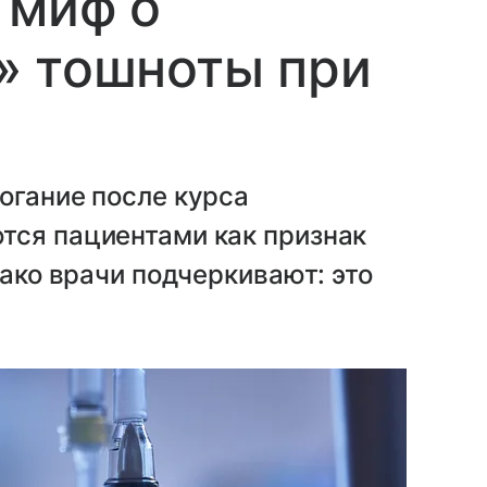
 миф о
» тошноты при
огание после курса
тся пациентами как признак
нако врачи подчеркивают: это