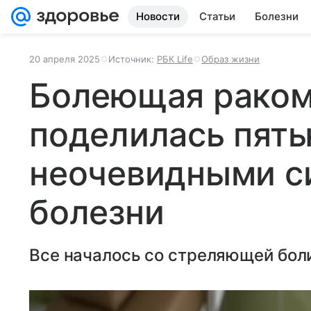
Новости
Статьи
Болезни
20 апреля 2025
Источник:
РБК Life
Образ жизни
Болеющая раком
поделилась пят
неочевидными с
болезни
Все началось со стреляющей боли