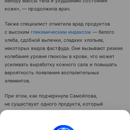
набору массы тела и ухудшению состояния
кожи», — продолжила врач.
Также специалист отметила вред продуктов
с высоким
гликемическим индексом
— белого
хлеба, сдобной выпечки, сладких хлопьев,
некоторых видов фастфуда. Они вызывают резкие
колебания уровня глюкозы в крови, что может
усиливать выработку кожного сала и повышать
вероятность появления воспалительных
элементов.
При этом, как подчеркнула Самойлова,
не существует одного продукта, который
моментально «испортит» внешность. Гораздо
важнее общий характер питания.