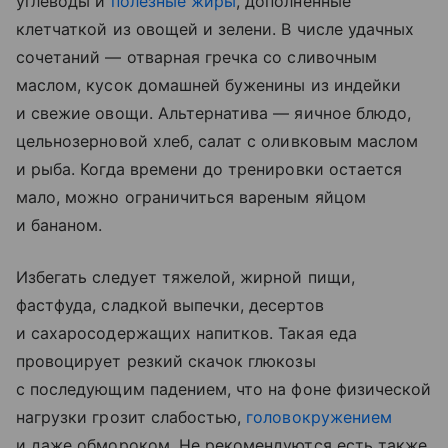
углеводы и
полезные жиры
, дополненные
клетчаткой из овощей и зелени. В числе удачных
сочетаний — отварная гречка со сливочным
маслом, кусок домашней буженины из индейки
и свежие овощи. Альтернатива — яичное блюдо,
цельнозерновой хлеб, салат с оливковым маслом
и рыба. Когда времени до тренировки остается
мало, можно ограничиться вареным яйцом
и бананом.
Избегать следует тяжелой, жирной пищи,
фастфуда, сладкой выпечки, десертов
и сахаросодержащих напитков. Такая еда
провоцирует резкий скачок глюкозы
с последующим падением, что на фоне физической
нагрузки грозит слабостью,
головокружением
и даже обмороком. Не рекомендуются есть также