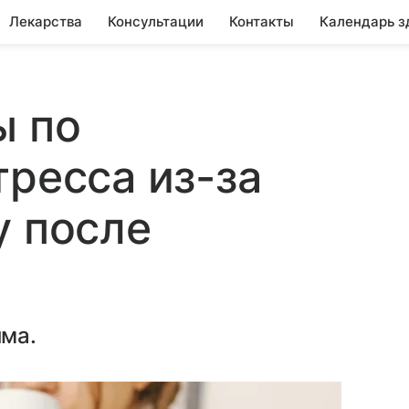
Лекарства
Консультации
Контакты
Календарь з
ы по
тресса из-за
у после
ма.