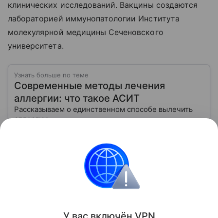
клинических исследований. Вакцины создаются
лабораторией иммунопатологии Института
молекулярной медицины Сеченовского
университета.
Узнать больше по теме
Современные методы лечения
аллергии: что такое АСИТ
Рассказываем о единственном способе вылечить
аллергию.
Читать дальше
Поделиться
ИНФОРМАЦИЯ ПРЕДОСТАВЛЯЕТСЯ В СПРАВОЧНЫХ
У вас включ
ён
V
P
N