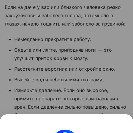
Если на даче у вас или близкого человека резко
закружилась и заболела голова, потемнело в
глазах, начало тошнить или заболело за грудиной:
Немедленно прекратите работу.
Сядьте или лягте, приподняв ноги — это
улучшит приток крови к мозгу.
Расстегните воротник или откройте окно.
Выпейте воды небольшими глотками.
Измерьте давление. Если оно высокое,
примите препараты, которые вам назначил
врач. Если давление сильно повышено, сильно
болит голова, есть тошнота или слабость —
вызывайте скорую. Не ждите, что пройдет
само.