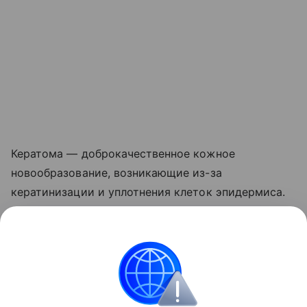
Кератома — доброкачественное кожное
новообразование, возникающие из-за
кератинизации и уплотнения клеток эпидермиса.
Читайте также:
В Сочи врачи удалили женщине
опухоль объемом 14 литров
Поделиться