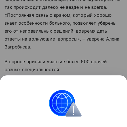
так происходит далеко не везде и не всегда.
«Постоянная связь с врачом, который хорошо
знает особенности больного, позволяет уберечь
его от неправильных решений, вовремя дать
ответы на волнующие вопросы», – уверена Алена
Загребнева.
В опросе приняли участие более 600 врачей
разных специальностей.
Читайте также:
Соцсети покажут, есть ли у вас
тревожное расстройство
Поделиться