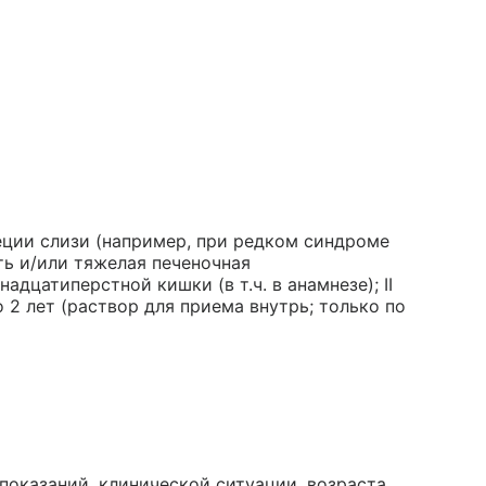
ции слизи (например, при редком синдроме
ть и/или тяжелая печеночная
адцатиперстной кишки (в т.ч. в анамнезе); II
о 2 лет (раствор для приема внутрь; только по
показаний, клинической ситуации, возраста