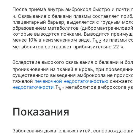
После приема внутрь амброксол быстро и почти 
ч. Связывание с белками плазмы составляет приб
плацентарный барьер, выделяется с грудным мол
образованием метаболитов (дибромантраниловой 
которые выводятся почками. Выводится преимуще
менее 10% в неизмененном виде. T
из плазмы со
1/2
метаболитов составляет приблизительно 22 ч.
Вследствие высокого связывания с белками и бо
проникновения из тканей в кровь, при проведени
существенного выведения амброксола не происхо
тяжелой
печеночной недостаточностью
снижаетс
недостаточности
T
метаболитов амброксола ув
1/2
Показания
Заболевания дыхательных путей, сопровождающи