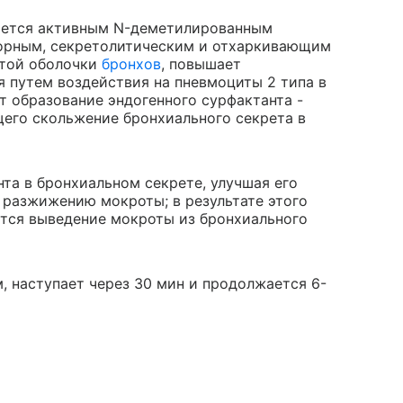
яется активным N-деметилированным
орным, секретолитическим и отхаркивающим
стой оболочки
бронхов
, повышает
я путем воздействия на пневмоциты 2 типа в
ет образование эндогенного сурфактанта -
его скольжение бронхиального секрета в
та в бронхиальном секрете, улучшая его
 разжижению мокроты; в результате этого
тся выведение мокроты из бронхиального
, наступает через 30 мин и продолжается 6-