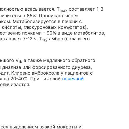
полностью всасывается. Т
составляет 1-3
max
лизительно 85%. Проникает через
оком. Метаболизируется в печени с
кислоты, глюкуроновых конъюгатов),
ственно почками - 90% в виде метаболитов,
ставляет 7-12 ч. T
амброксола и его
1/2
льшого V
, а также медленного обратного
d
и диализа или форсированного диуреза,
дит. Клиренс амброксола у пациентов с
я на 20-40%. При тяжелой
почечной
еличивается.
еся выделением вязкой мокроты и