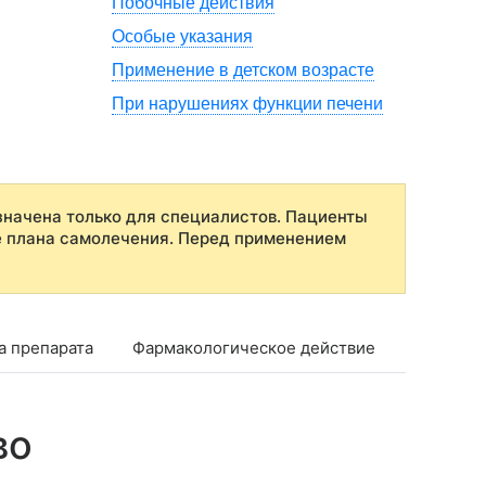
Побочные действия
Особые указания
Применение в детском возрасте
При нарушениях функции печени
начена только для специалистов. Пациенты
е плана самолечения. Перед применением
а препарата
Фармакологическое действие
Фармако
во